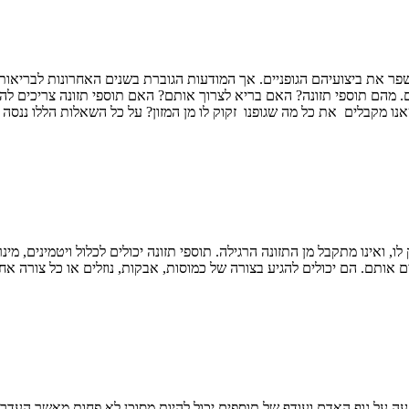
פר את ביצועיהם הגופניים. אך המודעות הגוברת בשנים האחרונות לבריאות
. מהם תוספי תזונה? האם בריא לצרוך אותם? האם תוספי תזונה צריכים לה
ו מקבלים את כל מה שגופנו זקוק לו מן המזון? על כל השאלות הללו ננסה 
אינו מתקבל מן התזונה הרגילה. תוספי תזונה יכולים לכלול ויטמינים, מינרל
אותם. הם יכולים להגיע בצורה של כמוסות, אבקות, נוזלים או כל צורה אח
ה על גוף האדם ועודף של תוספים יכול להיות מסוכן לא פחות מאשר העדר חו