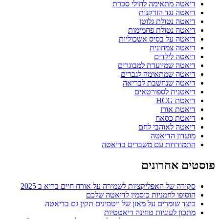
דיאטה מתאימה לחולי סכרת
דיאטה נגד הזדקנות
דיאטה נטולת גלוטן
דיאטה נטולת פחמימות
דיאטה על בסיס אשכוליות
דיאטה צמחונית
דיאטה לילדים
דיאטה שמיועדת למבוגרים
דיאטה שמתאימה לגברים
דיאטה שנחשבת לבריאה
דיאטנית לספורטאים
דיאטת HCG
דיאטת אורז
דיאטת כסאח
דיאטה לאוהבי לחם
מועדון הדיאטה
התמודדות עם משברים בדיאטה
פוסטים אחרונים
סקירה של האפליקציות לשמירה על אורח חיים בריא ב 2025
הוסיפו לחמניות כוסמין לדיאטה שלכם
כיצד שומרים על מאזן של ויטמינים תקין גם בדיאטה
מתכון לעוגיות טחינה דיאטטיות