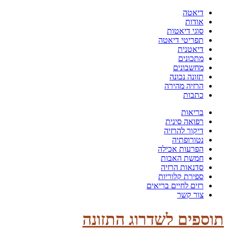
דיאטה
אודות
סוגי דיאטות
תפריטי דיאטה
דיאטנית
מתכונים
מחשבונים
תזונה נכונה
הרזיה מהירה
כתבות
בריאות
רפואה סינית
דיקור להרזיה
נטורופתיה
הפרעות אכילה
חמשת האבות
סדנאות הרזיה
ספירת קלוריות
רזים לחיים בריאים
צור קשר
תוספים לשדרוג התזונה